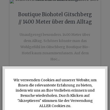
Boutique Biohotel Gitschberg
// 1400 Meter über dem Alltag
Unaufgeregt besonders. 1400 Meter über
dem Alltag. Schöner könnte man das
Wohlgefühl im Gitschberg Boutique Bio-
Hotel kaum zusammenfassen. Auf dem
Hoc...
Weiterlesen
→
Wir verwenden Cookies auf unserer Website, um
Ihnen die relevanteste Erfahrung zu bieten,
indem wir uns an Ihre Vorlieben erinnern und
Besuche wiederholen. Durch Klicken auf
"Akzeptieren" stimmen Sie der Verwendung
Mountain Sky Hotel
ALLER Cookies zu.