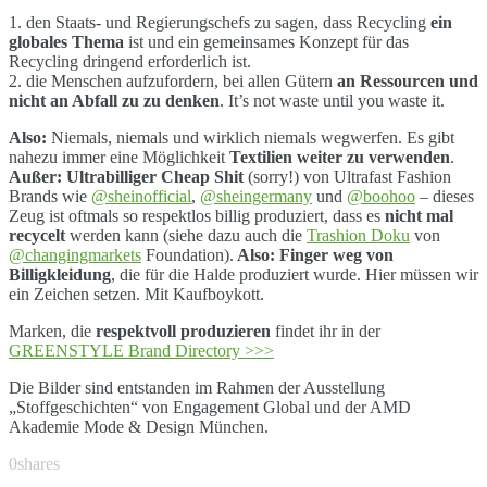
1. den Staats- und Regierungschefs zu sagen, dass Recycling
ein
globales Thema
ist und ein gemeinsames Konzept für das
Recycling dringend erforderlich ist.
2. die Menschen aufzufordern, bei allen Gütern
an Ressourcen und
nicht an Abfall zu zu denken
. It’s not waste until you waste it.
Also:
Niemals, niemals und wirklich niemals wegwerfen. Es gibt
nahezu immer eine Möglichkeit
Textilien weiter zu verwenden
.
Außer: Ultrabilliger Cheap Shit
(sorry!) von Ultrafast Fashion
Brands wie
@sheinofficial
,
@sheingermany
und
@boohoo
– dieses
Zeug ist oftmals so respektlos billig produziert, dass es
nicht mal
recycelt
werden kann (siehe dazu auch die
Trashion Doku
von
@changingmarkets
Foundation).
Also: Finger weg von
Billigkleidung
, die für die Halde produziert wurde. Hier müssen wir
ein Zeichen setzen. Mit Kaufboykott.
Marken, die
respektvoll produzieren
findet ihr in der
GREENSTYLE Brand Directory >>>
Die Bilder sind entstanden im Rahmen der Ausstellung
„Stoffgeschichten“ von Engagement Global und der AMD
Akademie Mode & Design München.
0
shares