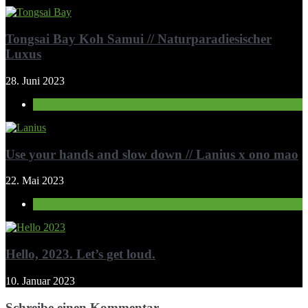
Tongsai Bay Koh Samui // Naturparadiesischer
Luxus
28. Juni 2023
Optional
Use your hands and slow down // Lanius x ono mao
22. Mai 2023
Optional
Hello, 2023. Let’s get loud.
10. Januar 2023
Schreibe einen Kommentar