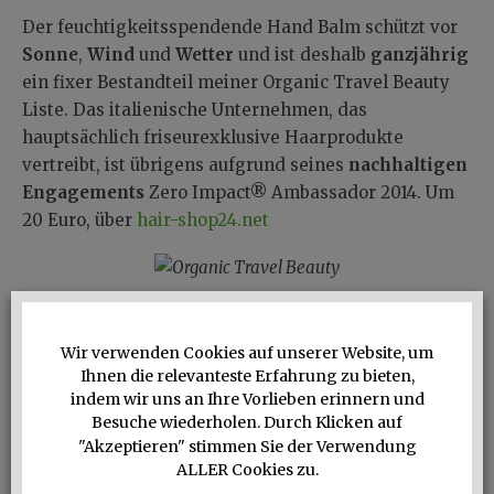
Der feuchtigkeitsspendende Hand Balm schützt vor
Sonne
,
Wind
und
Wetter
und ist deshalb
ganzjährig
ein fixer Bestandteil meiner Organic Travel Beauty
Liste. Das italienische Unternehmen, das
hauptsächlich friseurexklusive Haarprodukte
vertreibt, ist übrigens aufgrund seines
nachhaltigen
Engagements
Zero Impact® Ambassador 2014. Um
20 Euro, über
hair-shop24.net
Die Ganzjahres Power-Pflege für meine Hände
Wir verwenden Cookies auf unserer Website, um
Organic Travel Beauty #8:
Ihnen die relevanteste Erfahrung zu bieten,
Täschchen von Sitzfeldt
indem wir uns an Ihre Vorlieben erinnern und
Besuche wiederholen. Durch Klicken auf
Das Label Sitzfeldt habe ich beim
Popup-Event
"Akzeptieren" stimmen Sie der Verwendung
Berliner Zimmer
in München kennengelernt. Und
ALLER Cookies zu.