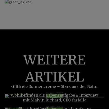
WEITERE
ARTIKEL
Giftfreie Sonnencreme – Stars aus der Natur
14. Juni 2024
Wohlbefinden als Lebensaufgabe // Interview
Optional
mit Malvin Richard, CEO farfalla
10. Juni 2024
Plastikfrei(er) leben – so klappt’s im