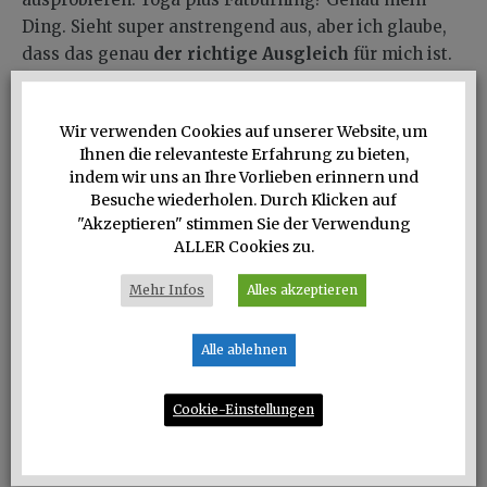
Ding. Sieht super anstrengend aus, aber ich glaube,
dass das genau
der richtige Ausgleich
für mich ist.
Ich halte euch auf dem Laufenden.
Habt ihr auch Empfehlungen? Wir schafft ihr einen
Wir verwenden Cookies auf unserer Website, um
Ausgleich? Vielleicht möchtet ihr ja auf
Ihnen die relevanteste Erfahrung zu bieten,
@mygreenstylecom
etwas in die Kommentare
indem wir uns an Ihre Vorlieben erinnern und
schreiben…
Besuche wiederholen. Durch Klicken auf
"Akzeptieren" stimmen Sie der Verwendung
ALLER Cookies zu.
0
Mehr Infos
Alles akzeptieren
0
0
0
SHARES
Alle ablehnen
SUCHE
Cookie-Einstellungen