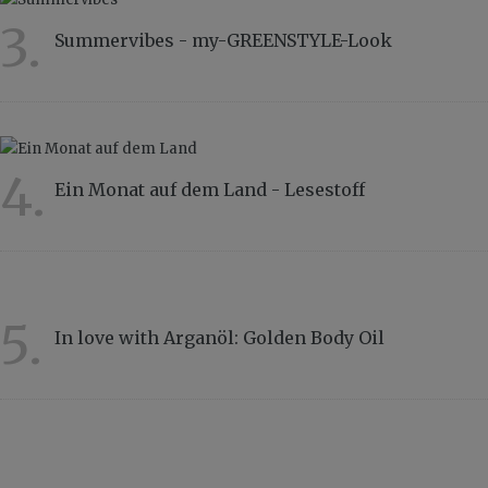
3.
Summervibes - my-GREENSTYLE-Look
4325
4.
Ein Monat auf dem Land - Lesestoff
3790
5.
In love with Arganöl: Golden Body Oil
3332