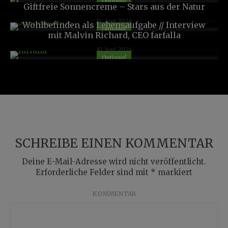
Optional
Giftfreie Sonnencreme – Stars aus der Natur
14. Juni 2024
Wohlbefinden als Lebensaufgabe // Interview
Optional
mit Malvin Richard, CEO farfalla
10. Juni 2024
Optional
SCHREIBE EINEN KOMMENTAR
Deine E-Mail-Adresse wird nicht veröffentlicht.
Erforderliche Felder sind mit
*
markiert
KOMMENTAR