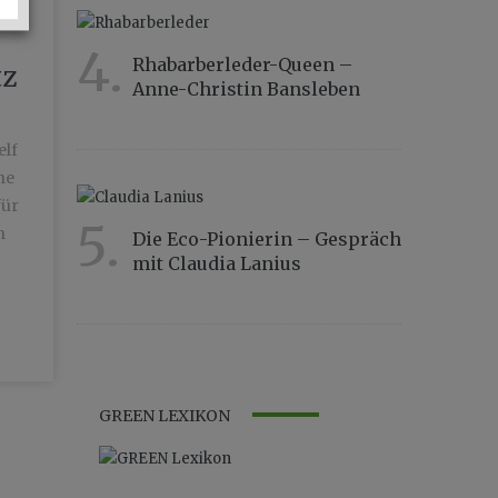
4.
Rhabarberleder-Queen –
tz
Anne-Christin Bansleben
10225
elf
he
für
5.
n
Die Eco-Pionierin – Gespräch
mit Claudia Lanius
9093
GREEN LEXIKON