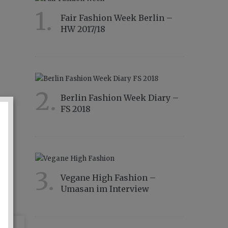
1.
Fair Fashion Week Berlin –
HW 2017/18
12862
2.
Berlin Fashion Week Diary –
FS 2018
12708
3.
Vegane High Fashion –
Umasan im Interview
12607