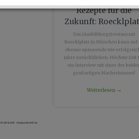
Rezepte für die
Zukunft: Roecklpla
Das (Ausbildungs)restaurant
Roecklplatz in München kann auf 
ebenso spannende wie erfolgreic
Jahre zurückblicken. Höchste Zeit 
ein Interview mit einer der beide
großartigen Macherinnnen!
Weiterlesen
→