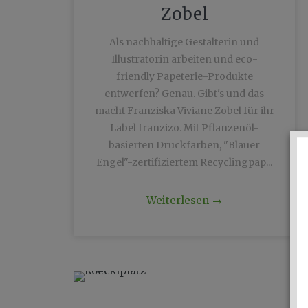
Zobel
Als nachhaltige Gestalterin und
Illustratorin arbeiten und eco-
friendly Papeterie-Produkte
entwerfen? Genau. Gibt's und das
macht Franziska Viviane Zobel für ihr
Label franzizo. Mit Pflanzenöl-
basierten Druckfarben, "Blauer
Engel"-zertifiziertem Recyclingpap...
Weiterlesen
→