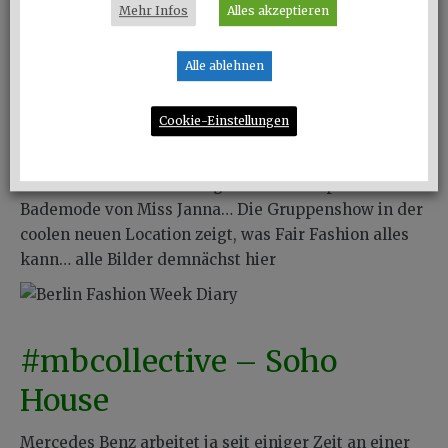
2018
Mehr Infos
Alles akzeptieren
Alle ablehnen
Salonshow – Funkhaus
Cookie-Einstellungen
Living Blue x Natascha von Hirschhausen, Jungle
Folk, Lanius – diesmal auch mit Upcycling-Stücken,
eine echte Neuentdeckung die Retro-inspirierte
Bademode von Miss Janna… Die Gruppenshow in der
coolen neuen Location zeigt, was Fair Fashion alles
kann… alle Bilder demnächst hier
#mbcollective – Soho
House
Mercedes Benz arbeitet ja seit einiger Zeit an einer