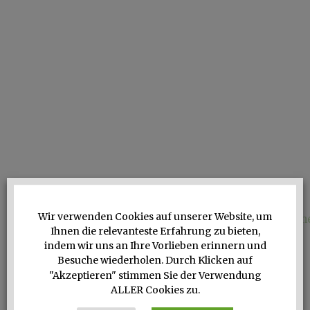
Wir verwenden Cookies auf unserer Website, um
Ihnen die relevanteste Erfahrung zu bieten,
Geshootet kann das Ganze so aussehen
indem wir uns an Ihre Vorlieben erinnern und
Besuche wiederholen. Durch Klicken auf
Mittwoch, 5.7.2017
–
Berlin
"Akzeptieren" stimmen Sie der Verwendung
Fashion Week Diary
FS
ALLER Cookies zu.