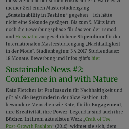
muss vielleicht nur seinen
Fokus
ändern. Hätte es zu
meiner Zeit einen Masterstudiengang
„Sustainability in Fashion“
gegeben – ich hätte
nicht eine Sekunde gezögert. Bis zum 5. März läuft
noch die Bewerbungsphase für das von der Esmod
und
Hessnatur
ausgeschriebene
Stipendium
für den
Internationalen Masterstudiengang „Nachhaltigkeit
in der Mode“. Studienbeginn: 3.4.2017. Studiendauer:
18 Monate. Bewerbung und Infos gibt’s
hier
Sustainable News #2:
Conference in and with Nature
Kate Fletcher
ist
Professorin
für Nachhaltigkeit und
gilt als die
Begründerin
der Slow Fashion. Ich
bewundere Menschen wie Kate, für ihr
Engagement
,
ihre
Kreativität
, ihre
Power
. Legendär sind auch ihre
Bücher
. In ihrem aktuellsten Werk „
Craft of Use.
Post-Growth Fashion
“ (2016) widmet sie sich, dem