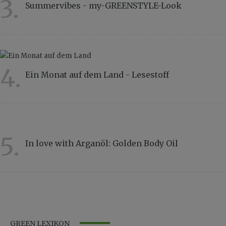
3.
Summervibes - my-GREENSTYLE-Look
4325
4.
Ein Monat auf dem Land - Lesestoff
3790
5.
In love with Arganöl: Golden Body Oil
3332
GREEN LEXIKON